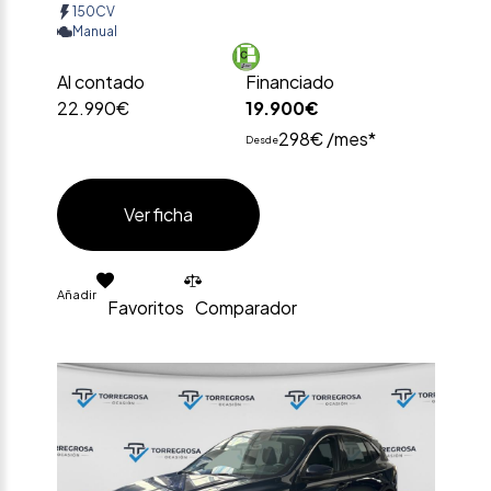
150CV
Manual
Al contado
Financiado
22.990€
19.900€
298€ /mes*
Desde
Ver ficha
Añadir
Favoritos
Comparador