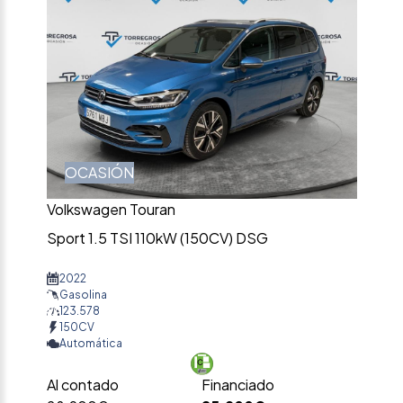
OCASIÓN
Volkswagen Touran
Sport 1.5 TSI 110kW (150CV) DSG
2022
Gasolina
123.578
150CV
Automática
Al contado
Financiado