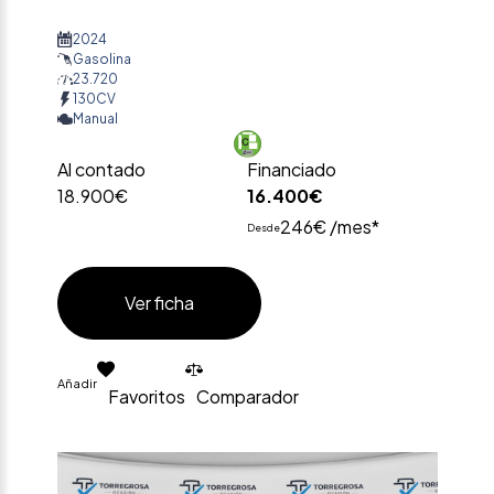
2024
Gasolina
23.720
130CV
Manual
Al contado
Financiado
18.900€
16.400€
246€ /mes*
Desde
Ver ficha
Añadir
Favoritos
Comparador