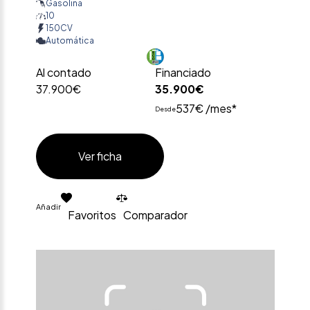
Gasolina
10
150CV
Automática
Al contado
Financiado
37.900€
35.900€
537€ /mes*
Desde
Ver ficha
Añadir
Favoritos
Comparador