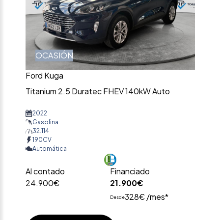
OCASIÓN
Ford Kuga
Titanium 2.5 Duratec FHEV 140kW Auto
2022
Gasolina
32.114
190CV
Automática
Al contado
Financiado
24.900€
21.900€
328€ /mes*
Desde