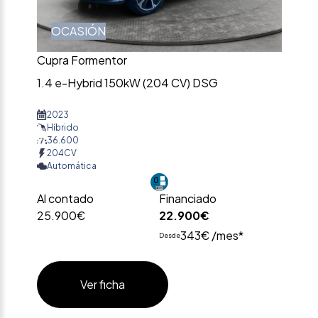
OCASIÓN
Cupra Formentor
1.4 e-Hybrid 150kW (204 CV) DSG
2023
Híbrido
36.600
204CV
Automática
Al contado
Financiado
25.900€
22.900€
343€ /mes*
Desde
Ver ficha