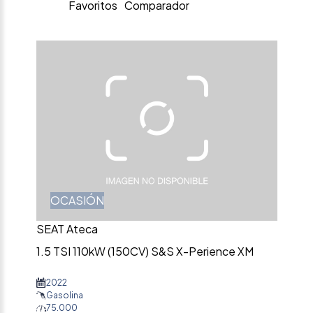
Favoritos
Comparador
OCASIÓN
SEAT Ateca
1.5 TSI 110kW (150CV) S&S X-Perience XM
2022
Gasolina
75.000