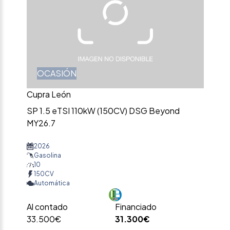
OCASIÓN
Cupra León
SP 1.5 eTSI 110kW (150CV) DSG Beyond
MY26.7
2026
Gasolina
10
150CV
Automática
Al contado
Financiado
33.500€
31.300€