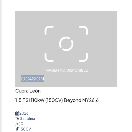
OCASIÓN
Cupra León
1.5 TSI 110kW (150CV) Beyond MY26.6
2026
Gasolina
10
150CV