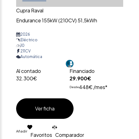
Cupra Raval
Endurance 155kW (210CV) 51,5kWh
2026
Eléctrico
10
211CV
Automática
Al contado
Financiado
32.300€
29.900€
448€ /mes*
Desde
Ver ficha
Añadir
Favoritos
Comparador