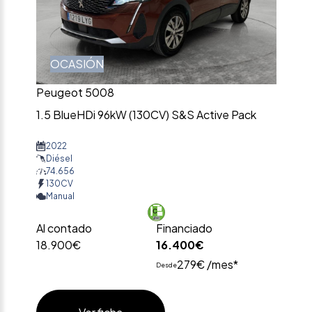
OCASIÓN
Peugeot 5008
1.5 BlueHDi 96kW (130CV) S&S Active Pack
2022
Diésel
74.656
130CV
Manual
Al contado
Financiado
18.900€
16.400€
279€ /mes*
Desde