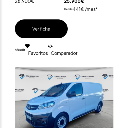
28.900€
25.900€
441€ /mes*
Desde
Ver ficha
Añadir
Favoritos
Comparador