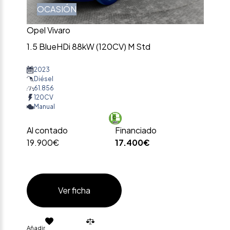
OCASIÓN
Opel Vivaro
1.5 BlueHDi 88kW (120CV) M Std
2023
Diésel
61.856
120CV
Manual
Al contado
Financiado
19.900€
17.400€
Ver ficha
Añadir