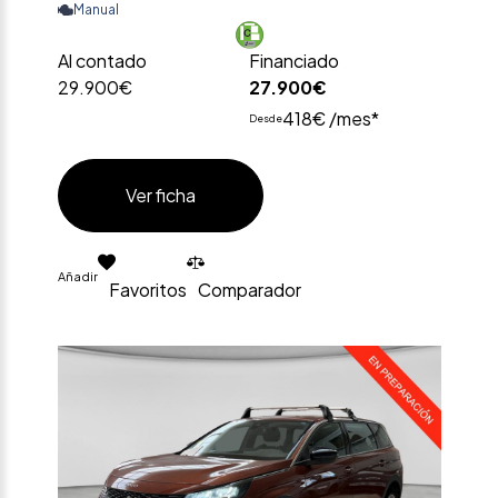
Manual
Al contado
Financiado
29.900€
27.900€
418€ /mes*
Desde
Ver ficha
Añadir
Favoritos
Comparador