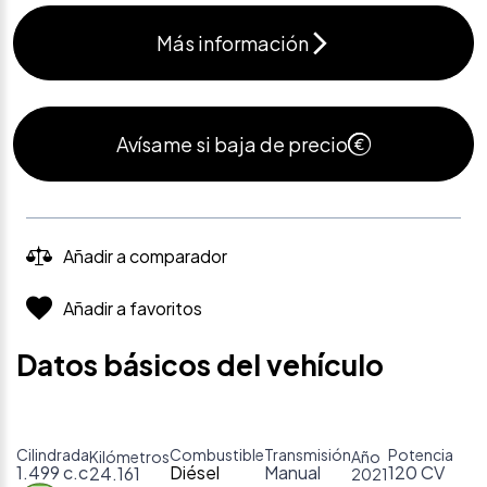
Más información
Avísame si baja de precio
Añadir a comparador
Añadir a favoritos
Datos básicos del vehículo
Cilindrada
Combustible
Transmisión
Potencia
Kilómetros
Año
1.499 c.c
Diésel
Manual
120 CV
24.161
2021