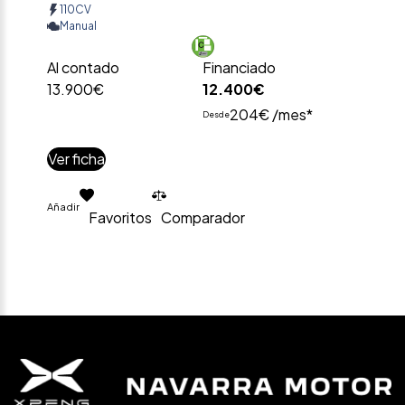
110CV
Manual
Al contado
Financiado
13.900€
12.400€
204€ /mes*
Desde
Ver ficha
Añadir
Favoritos
Comparador