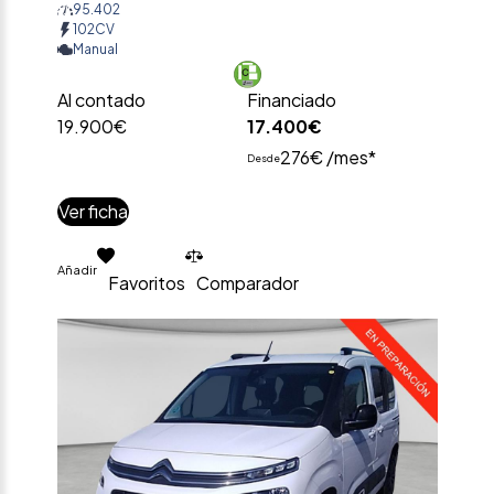
95.402
102CV
Manual
Al contado
Financiado
19.900€
17.400€
276€ /mes*
Desde
Ver ficha
Añadir
Favoritos
Comparador