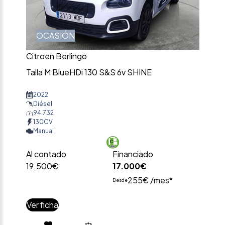
OCASIÓN
Citroen Berlingo
Talla M BlueHDi 130 S&S 6v SHINE
2022
Diésel
94.732
130CV
Manual
Al contado
Financiado
19.500€
17.000€
255€ /mes*
Desde
Ver ficha