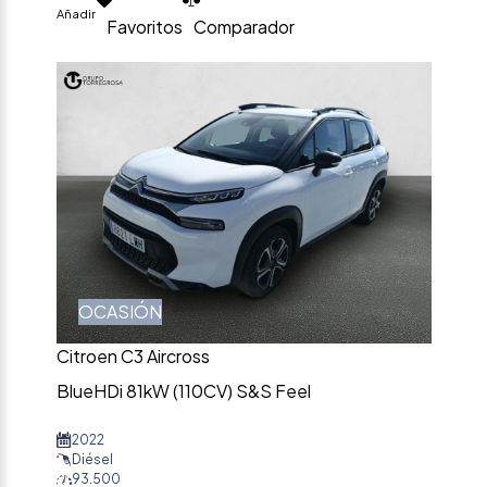
Añadir
Favoritos
Comparador
OCASIÓN
Citroen C3 Aircross
BlueHDi 81kW (110CV) S&S Feel
2022
Diésel
93.500