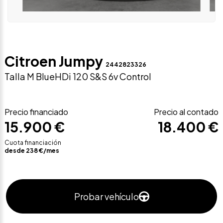
Citroen Jumpy
2442823326
Talla M BlueHDi 120 S&S 6v Control
Precio financiado
Precio al contado
15.900 €
18.400 €
Cuota financiación
desde
238
€/mes
Probar vehículo