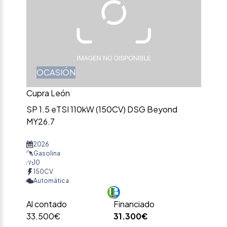
OCASIÓN
Cupra León
SP 1.5 eTSI 110kW (150CV) DSG Beyond
MY26.7
2026
Gasolina
10
150CV
Automática
Al contado
Financiado
33.500€
31.300€