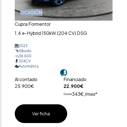
OCASIÓN
Cupra Formentor
1.4 e-Hybrid 150kW (204 CV) DSG
2023
Híbrido
36.600
204CV
Automática
Al contado
Financiado
25.900€
22.900€
343€ /mes*
Desde
Ver ficha