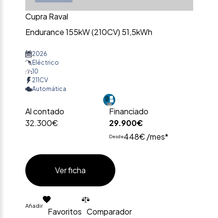
Cupra Raval
Endurance 155kW (210CV) 51,5kWh
2026
Eléctrico
10
211CV
Automática
Al contado
Financiado
32.300€
29.900€
448€ /mes*
Desde
Ver ficha
Añadir
Favoritos
Comparador