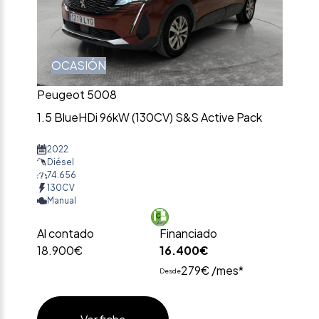
OCASIÓN
Peugeot 5008
1.5 BlueHDi 96kW (130CV) S&S Active Pack
2022
Diésel
74.656
130CV
Manual
Al contado
Financiado
18.900€
16.400€
279€ /mes*
Desde