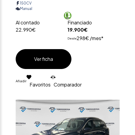
150CV
Manual
Al contado
Financiado
22.990€
19.900€
298€ /mes*
Desde
Ver ficha
Añadir
Favoritos
Comparador