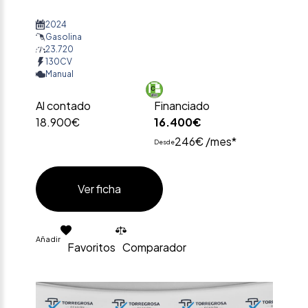
2024
Gasolina
23.720
130CV
Manual
Al contado
Financiado
18.900€
16.400€
246€ /mes*
Desde
Ver ficha
Añadir
Favoritos
Comparador