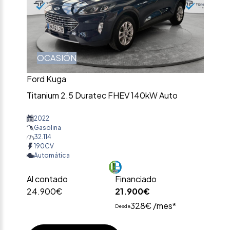
OCASIÓN
Ford Kuga
Titanium 2.5 Duratec FHEV 140kW Auto
2022
Gasolina
32.114
190CV
Automática
Al contado
Financiado
24.900€
21.900€
328€ /mes*
Desde