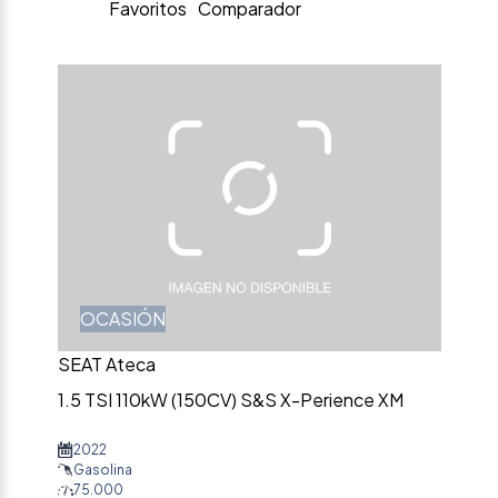
Favoritos
Comparador
OCASIÓN
SEAT Ateca
1.5 TSI 110kW (150CV) S&S X-Perience XM
2022
Gasolina
75.000