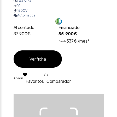
Gasolina
10
150CV
Automática
Al contado
Financiado
37.900€
35.900€
537€ /mes*
Desde
Ver ficha
Añadir
Favoritos
Comparador