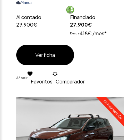
Manual
Al contado
Financiado
29.900€
27.900€
418€ /mes*
Desde
Ver ficha
Añadir
Favoritos
Comparador