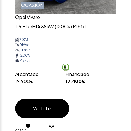
OCASIÓN
Opel Vivaro
1.5 BlueHDi 88kW (120CV) M Std
2023
Diésel
61.856
120CV
Manual
Al contado
Financiado
19.900€
17.400€
Ver ficha
Añadir