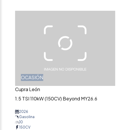
OCASIÓN
Cupra León
1.5 TSI 110kW (150CV) Beyond MY26.6
2026
Gasolina
10
150CV