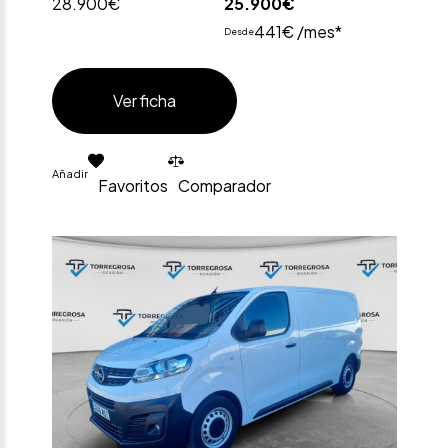
28.900€
25.900€
441€ /mes*
Desde
Ver ficha
Añadir
Favoritos
Comparador