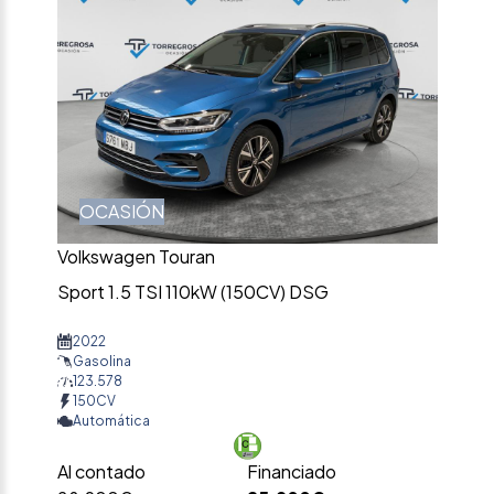
OCASIÓN
Volkswagen Touran
Sport 1.5 TSI 110kW (150CV) DSG
2022
Gasolina
123.578
150CV
Automática
Al contado
Financiado