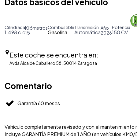
Datos básicos del vehículo
Cilindrada
Combustible
Transmisión
Potencia
Kilómetros
Año
1.498 c.c
Gasolina
Automática
150 CV
15
2026
Este coche se encuentra en:
Avda Alcalde Caballero 58, 50014 Zaragoza
Comentario
Garantía 60 meses
Vehículo completamente revisado y con el mantenimiento re
Incluye GARANTÍA PREMIUM de 1 AÑO (en vehículos KM0/D