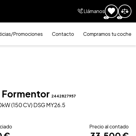
Llámanos
0
0
icias/Promociones
Contacto
Compramos tu coche
 Formentor
2442827957
110kW (150 CV) DSG MY26.5
nciado
Precio al contado
0 €
33.500 €