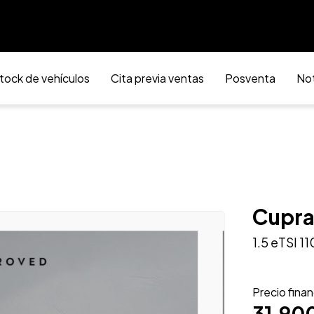
tock de vehículos
Cita previa ventas
Posventa
Not
Cupra
1.5 eTSI 
Precio fina
31.90