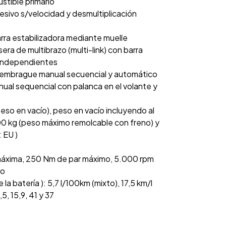
stible primario
esivo s/velocidad y desmultiplicación
rra estabilizadora mediante muelle
ra de multibrazo (multi-link) con barra
s independientes
 embrague manual secuencial y automático
ual sequencial con palanca en el volante y
eso en vacío), peso en vacío incluyendo al
00 kg (peso máximo remolcable con freno) y
 EU )
máxima, 250 Nm de par máximo, 5.000 rpm
mo
batería ): 5,7 l/100km (mixto), 17,5 km/l
5, 15,9, 41 y 37