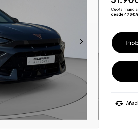
Cuota financi
desde
478
€/
Prob
Añad