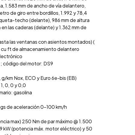
lla, 1.583 mm de ancho de vía delantero,
ro de giro entre bordillos, 1.992 y 78,4
nqueta-techo (delante), 986 mm de altura
en las caderas (delante) y 1.362 mm de
asta las ventanas con asientos montados) (
0 cu ft de almacenamiento delantero
electrónico
ea ; código del motor: DS9
, g/km Nox, ECO y Euro 6e-bis (EB)
1, 0, 0 y 0,0
mario: gasolina
egs de aceleración 0-100 km/h
encia max) 250 Nm de par máximo @ 1.500
, 9 kW (potencia máx. motor eléctrico) y 50