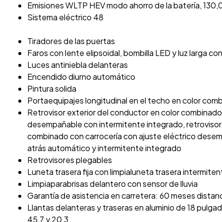
Emisiones WLTP HEV modo ahorro de la batería, 130,0
Sistema eléctrico 48
Tiradores de las puertas
Faros con lente elipsoidal, bombilla LED y luz larga co
Luces antiniebla delanteras
Encendido diurno automático
Pintura solida
Portaequipajes longitudinal en el techo en color com
Retrovisor exterior del conductor en color combinado 
desempañable con intermitente integrado, retrovisor
combinado con carrocería con ajuste eléctrico desem
atrás automático y intermitente integrado
Retrovisores plegables
Luneta trasera fija con limpialuneta trasera intermiten
Limpiaparabrisas delantero con sensor de lluvia
Garantía de asistencia en carretera: 60 meses distan
Llantas delanteras y traseras en aluminio de 18 pulg
45,7 y 20,3