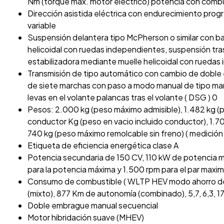
Nm (torque máx. motor eléctrico) potencia con combu
Dirección asistida eléctrica con endurecimiento progr
variable
Suspensión delantera tipo McPherson o similar con ba
helicoidal con ruedas independientes, suspensión trase
estabilizadora mediante muelle helicoidal con rueda
Transmisión de tipo automático con cambio de doble
de siete marchas con paso a modo manual de tipo man
levas en el volante palancas tras el volante ( DSG ) 0
Pesos: 2.000 kg (peso máximo admisible), 1.482 kg (p
conductor Kg (peso en vacio incluido conductor), 1.7
740 kg (peso máximo remolcable sin freno) ( medición:
Etiqueta de eficiencia energética clase A
Potencia secundaria de 150 CV, 110 kW de potencia 
para la potencia máxima y 1.500 rpm para el par maxi
Consumo de combustible ( WLTP HEV modo ahorro de la 
(mixto), 877 Km de autonomía (combinado), 5,7, 6,3, 17,
Doble embrague manual secuencial
Motor hibridación suave (MHEV)