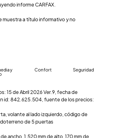
luyendo informe CARFAX.
 muestra a título informativo y no
edia y
Confort
Seguridad
o
os: 15 de Abril 2026 Ver.9, fecha de
on id: 842.625.504, fuente de los precios:
ta, volante al lado izquierdo, código de
odoterreno de 5 puertas
 de ancho, 1.520 mm de alto, 170 mm de