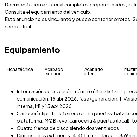
Documentación e historial completos proporcionados, inc
Consulta el equipamiento del vehículo.
Este anuncio no es vinculante y puede contener errores. Se
contractual.
Equipamiento
Ficha técnica
Acabado
Acabado
Multim
exterior
interior
sonid
Información de la versión: número última lista de preci
comunicación: 15 abr 2026, fase/generación: 1, Versi
interna, M1 y 15 abr 2026
Carrocería tipo todoterreno con 5 puertas, batalla cor
plataforma: MQB-evo, carrocería & puertas (local): t
Cuatro frenos de disco siendo dos ventilados
Dimensiones exteriores: 4.451 mm de largo, 1.839 mm