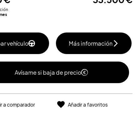
ación
mes
ar vehículo
Más información
Avísame si baja de precio
ir a comparador
Añadir a favoritos