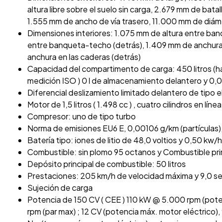
altura libre sobre el suelo sin carga, 2.679 mm de bata
1.555 mm de ancho de vía trasero, 11.000 mm de diámet
Dimensiones interiores: 1.075 mm de altura entre ba
entre banqueta-techo (detrás), 1.409 mm de anchura 
anchura en las caderas (detrás)
Capacidad del compartimento de carga: 450 litros (h
medición ISO ) 0 l de almacenamiento delantero y 0,
Diferencial deslizamiento limitado delantero de tipo 
Motor de 1,5 litros ( 1.498 cc ) , cuatro cilindros en lín
Compresor: uno de tipo turbo
Norma de emisiones EU6 E, 0,00106 g/km (partículas)
Batería tipo: iones de litio de 48,0 voltios y 0,50 kw/h 
Combustible: sin plomo 95 octanos y Combustible pri
Depósito principal de combustible: 50 litros
Prestaciones: 205 km/h de velocidad máxima y 9,0 s
Sujeción de carga
Potencia de 150 CV ( CEE ) 110 kW @ 5.000 rpm (pot
rpm (par max) ; 12 CV (potencia máx. motor eléctrico)