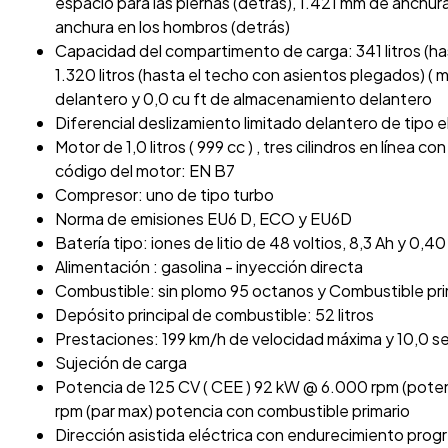
espacio para las piernas (detrás), 1.421 mm de anchur
anchura en los hombros (detrás)
Capacidad del compartimento de carga: 341 litros (h
1.320 litros (hasta el techo con asientos plegados) (
delantero y 0,0 cu ft de almacenamiento delantero
Diferencial deslizamiento limitado delantero de tipo 
Motor de 1,0 litros ( 999 cc ) , tres cilindros en línea 
código del motor: EN B7
Compresor: uno de tipo turbo
Norma de emisiones EU6 D, ECO y EU6D
Batería tipo: iones de litio de 48 voltios, 8,3 Ah y 0,40
Alimentación : gasolina - inyección directa
Combustible: sin plomo 95 octanos y Combustible pri
Depósito principal de combustible: 52 litros
Prestaciones: 199 km/h de velocidad máxima y 10,0 s
Sujeción de carga
Potencia de 125 CV ( CEE ) 92 kW @ 6.000 rpm (pot
rpm (par max) potencia con combustible primario
Dirección asistida eléctrica con endurecimiento prog