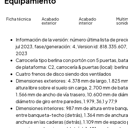
Equipamiento
Ficha técnica
Acabado
Acabado
Multim
exterior
interior
sonid
Información de la versión: número última lista de pre
jul 2023, fase/generación: 4, Version id: 818.335.607, f
2023
Carrocería tipo berlina con portón con 5 puertas, batal
de plataforma: C2, carrocería & puertas (local): berli
Cuatro frenos de disco siendo dos ventilados
Dimensiones exteriores: 4.378 mm de largo, 1.825 mm
altura libre sobre el suelo sin carga, 2.700 mm de bat
1.566 mm de ancho de vía trasero, 10.600 mm de diáme
diámetro de giro entre paredes, 1.979, 36,1 y 77,9
Dimensiones interiores: 987 mm de altura entre banq
entre banqueta-techo (detrás), 1.364 mm de anchura 
anchura en las caderas (detrás), 1.109 mm de espacio 