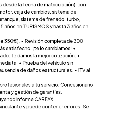
 desde la fecha de matriculación), con
otor, caja de cambios, sistema de
 arranque, sistema de frenado, turbo,
ta 5 años en TURISMOS y hasta 3 años en
e 350€). • Revisión completa de 300
tás satisfecho, ¡te lo cambiamos! •
ado: te damos la mejor cotización. •
diata. • Prueba del vehículo sin
 ausencia de daños estructurales. • ITV al
rofesionales a tu servicio. Concesionario
venta y gestión de garantías.
luyendo informe CARFAX.
 vinculante y puede contener errores. Se