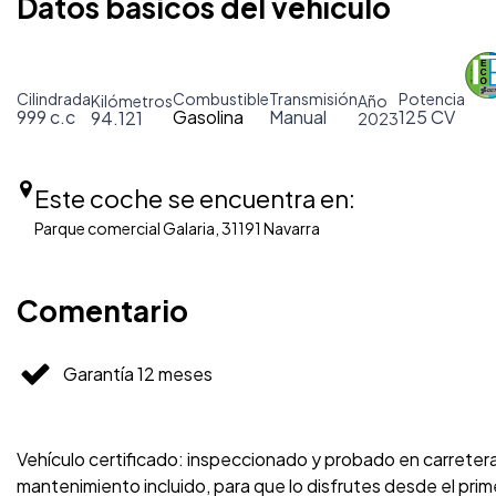
Datos básicos del vehículo
Cilindrada
Combustible
Transmisión
Potencia
Kilómetros
Año
999 c.c
Gasolina
Manual
125 CV
94.121
2023
Este coche se encuentra en:
Parque comercial Galaria, 31191 Navarra
Comentario
Garantía 12 meses
Vehículo certificado: inspeccionado y probado en carreter
mantenimiento incluido, para que lo disfrutes desde el p