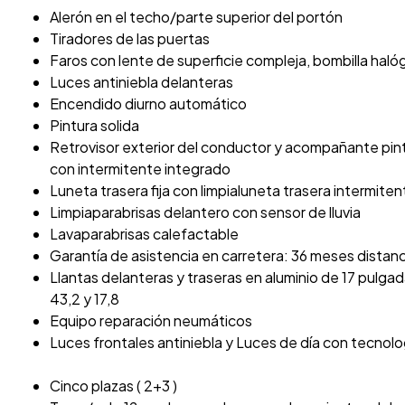
Alerón en el techo/parte superior del portón
Tiradores de las puertas
Faros con lente de superficie compleja, bombilla haló
Luces antiniebla delanteras
Encendido diurno automático
Pintura solida
Retrovisor exterior del conductor y acompañante pi
con intermitente integrado
Luneta trasera fija con limpialuneta trasera intermiten
Limpiaparabrisas delantero con sensor de lluvia
Lavaparabrisas calefactable
Garantía de asistencia en carretera: 36 meses distan
Llantas delanteras y traseras en aluminio de 17 pulg
43,2 y 17,8
Equipo reparación neumáticos
Luces frontales antiniebla y Luces de día con tecnol
Cinco plazas ( 2+3 )