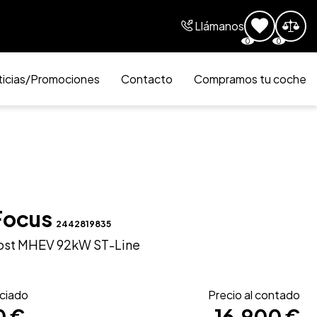
Llámanos
0
0
icias/Promociones
Contacto
Compramos tu coche
Focus
2442819835
ost MHEV 92kW ST-Line
nciado
Precio al contado
0 €
16.900 €