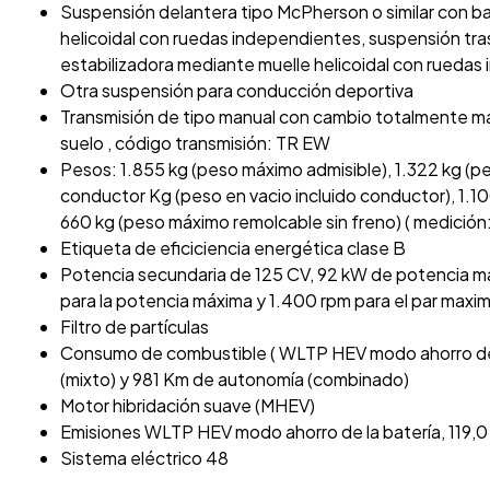
Suspensión delantera tipo McPherson o similar con ba
helicoidal con ruedas independientes, suspensión trase
estabilizadora mediante muelle helicoidal con rueda
Otra suspensión para conducción deportiva
Transmisión de tipo manual con cambio totalmente ma
suelo , código transmisión: TR EW
Pesos: 1.855 kg (peso máximo admisible), 1.322 kg (pe
conductor Kg (peso en vacio incluido conductor), 1.1
660 kg (peso máximo remolcable sin freno) ( medición:
Etiqueta de eficiciencia energética clase B
Potencia secundaria de 125 CV, 92 kW de potencia 
para la potencia máxima y 1.400 rpm para el par maxi
Filtro de partículas
Consumo de combustible ( WLTP HEV modo ahorro de la 
(mixto) y 981 Km de autonomía (combinado)
Motor hibridación suave (MHEV)
Emisiones WLTP HEV modo ahorro de la batería, 119,0
Sistema eléctrico 48