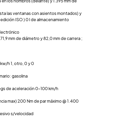
a en los hombros (delante) y 1.395 mm de
asta las ventanas con asientos montados) y
 medición ISO ) 0 l de almacenamiento
electrónico
con 71,9 mm de diámetro y 82,0 mm de carrera ;
 kw/h 1, otro, 0 y 0
mario: gasolina
egs de aceleración 0-100 km/h
encia max) 200 Nm de par máximo @ 1.400
resivo s/velocidad