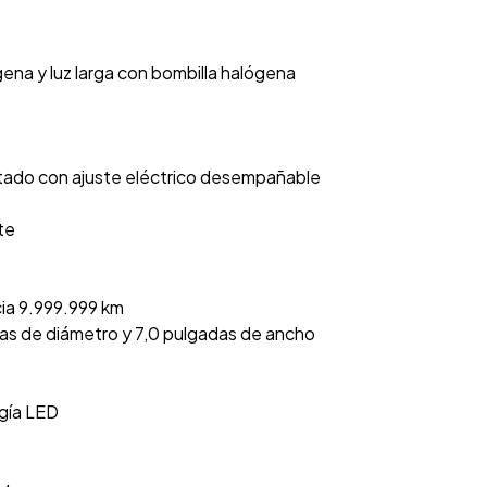
gena y luz larga con bombilla halógena
ntado con ajuste eléctrico desempañable
te
cia 9.999.999 km
adas de diámetro y 7,0 pulgadas de ancho
ogía LED