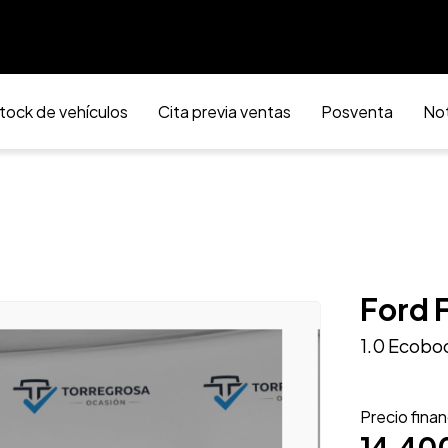
tock de vehículos
Cita previa ventas
Posventa
Not
Ford 
1.0 Ecobo
Precio fina
14.40