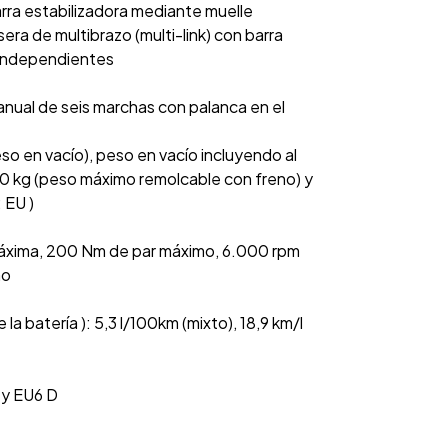
rra estabilizadora mediante muelle
ra de multibrazo (multi-link) con barra
s independientes
nual de seis marchas con palanca en el
so en vacío), peso en vacío incluyendo al
00 kg (peso máximo remolcable con freno) y
 EU )
máxima, 200 Nm de par máximo, 6.000 rpm
mo
batería ): 5,3 l/100km (mixto), 18,9 km/l
 y EU6 D