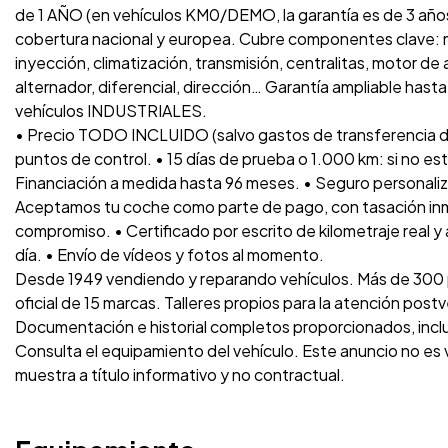
de 1 AÑO (en vehículos KM0/DEMO, la garantía es de 3 años
cobertura nacional y europea. Cubre componentes clave: m
inyección, climatización, transmisión, centralitas, motor de
alternador, diferencial, dirección… Garantía ampliable has
vehículos INDUSTRIALES.
• Precio TODO INCLUIDO (salvo gastos de transferencia d
puntos de control. • 15 días de prueba o 1.000 km: si no es
Financiación a medida hasta 96 meses. • Seguro personaliz
Aceptamos tu coche como parte de pago, con tasación inme
compromiso. • Certificado por escrito de kilometraje real y
día. • Envío de vídeos y fotos al momento.
Desde 1949 vendiendo y reparando vehículos. Más de 300 p
oficial de 15 marcas. Talleres propios para la atención post
Documentación e historial completos proporcionados, inc
Consulta el equipamiento del vehículo. Este anuncio no es
muestra a título informativo y no contractual.