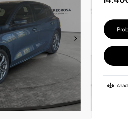
Prob
Añad