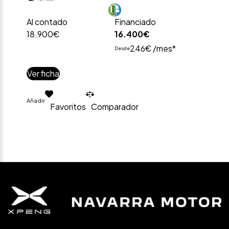
Al contado
Financiado
18.900€
16.400€
246€ /mes*
Desde
Ver ficha
Añadir
Favoritos
Comparador