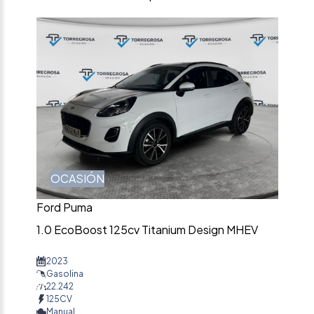
OCASIÓN
Ford Puma
1.0 EcoBoost 125cv Titanium Design MHEV
2023
Gasolina
22.242
125CV
Manual