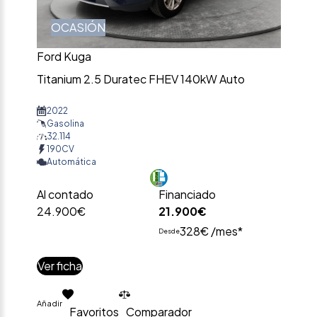
OCASIÓN
Ford Kuga
Titanium 2.5 Duratec FHEV 140kW Auto
2022
Gasolina
32.114
190CV
Automática
Al contado
Financiado
24.900€
21.900€
328€ /mes*
Desde
Ver ficha
Añadir
Favoritos
Comparador