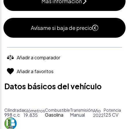
Más información
Avísame si baja de precio
Añadir a comparador
Añadir a favoritos
Datos básicos del vehículo
Cilindrada
Combustible
Transmisión
Potencia
Kilómetros
Año
998 c.c
Gasolina
Manual
125 CV
19.835
2022