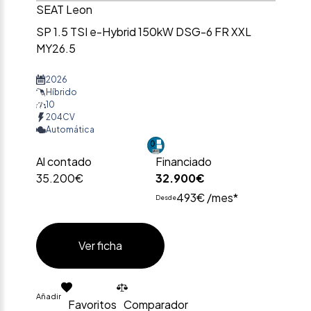
SEAT Leon
SP 1.5 TSI e-Hybrid 150kW DSG-6 FR XXL
MY26.5
2026
Híbrido
10
204CV
Automática
Al contado
Financiado
35.200€
32.900€
493€ /mes*
Desde
Ver ficha
Añadir
Favoritos
Comparador