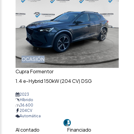
OCASIÓN
Cupra Formentor
1.4 e-Hybrid 150kW (204 CV) DSG
2023
Híbrido
36.600
204CV
Automática
Al contado
Financiado