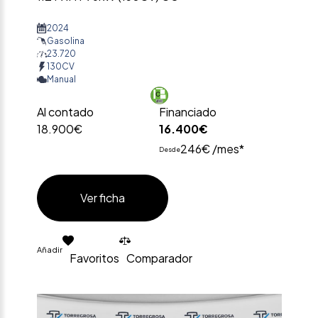
2024
Gasolina
23.720
130CV
Manual
Al contado
Financiado
18.900€
16.400€
246€ /mes*
Desde
Ver ficha
Añadir
Favoritos
Comparador