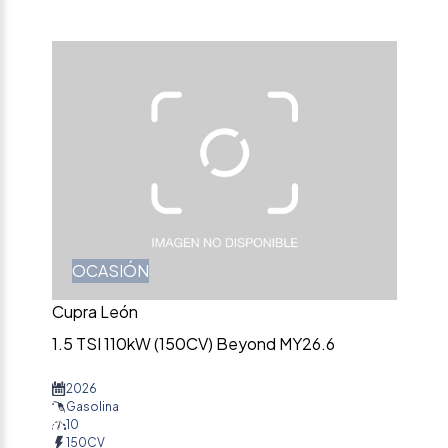
OCASIÓN
Cupra León
1.5 TSI 110kW (150CV) Beyond MY26.6
2026
Gasolina
10
150CV