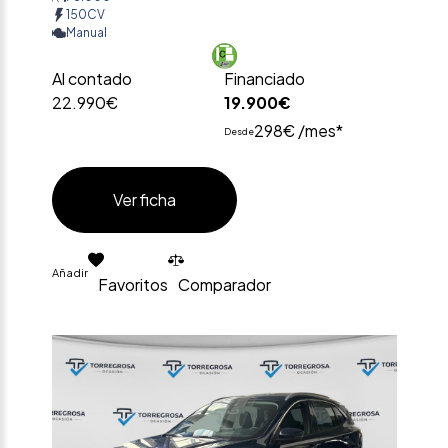
150CV
Manual
Al contado
Financiado
22.990€
19.900€
298€ /mes*
Desde
Ver ficha
Añadir
Favoritos
Comparador