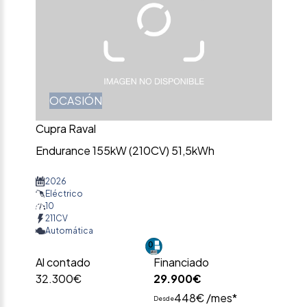
OCASIÓN
Cupra Raval
Endurance 155kW (210CV) 51,5kWh
2026
Eléctrico
10
211CV
Automática
Al contado
Financiado
32.300€
29.900€
448€ /mes*
Desde