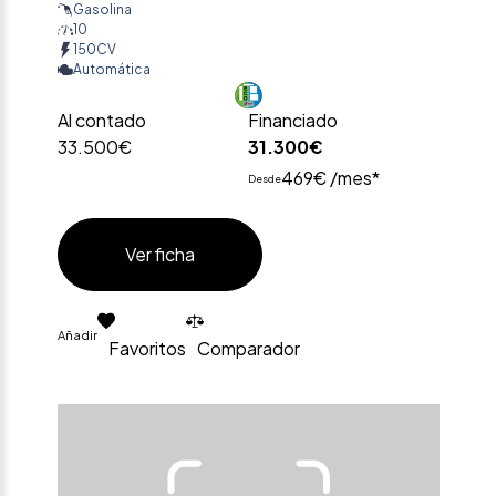
Gasolina
10
150CV
Automática
Al contado
Financiado
33.500€
31.300€
469€ /mes*
Desde
Ver ficha
Añadir
Favoritos
Comparador