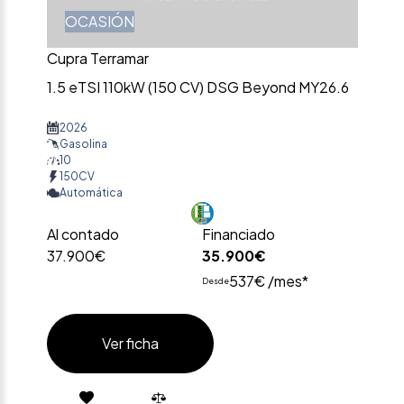
OCASIÓN
Cupra Terramar
1.5 eTSI 110kW (150 CV) DSG Beyond MY26.6
2026
Gasolina
10
150CV
Automática
Al contado
Financiado
37.900€
35.900€
537€ /mes*
Desde
Ver ficha