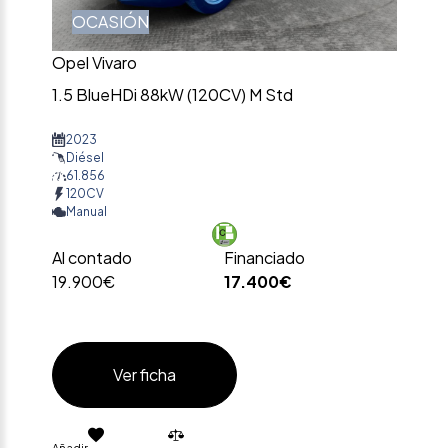
OCASIÓN
Opel Vivaro
1.5 BlueHDi 88kW (120CV) M Std
2023
Diésel
61.856
120CV
Manual
Al contado
Financiado
19.900€
17.400€
Ver ficha
Añadir