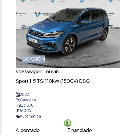
OCASIÓN
Volkswagen Touran
Sport 1.5 TSI 110kW (150CV) DSG
2022
Gasolina
123.578
150CV
Automática
Al contado
Financiado