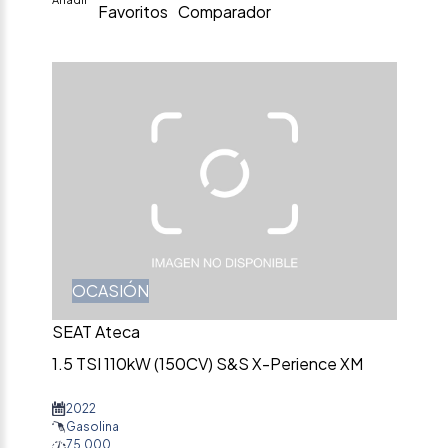
Favoritos
Comparador
OCASIÓN
SEAT Ateca
1.5 TSI 110kW (150CV) S&S X-Perience XM
2022
Gasolina
75.000