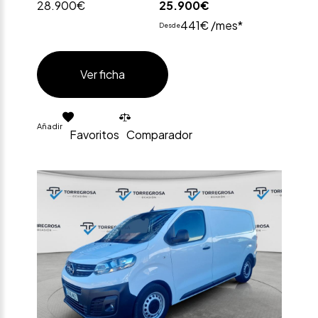
28.900€
25.900€
441€ /mes*
Desde
Ver ficha
Añadir
Favoritos
Comparador