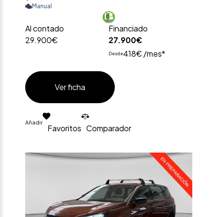
Manual
Al contado
Financiado
29.900€
27.900€
418€ /mes*
Desde
Ver ficha
Añadir
Favoritos
Comparador