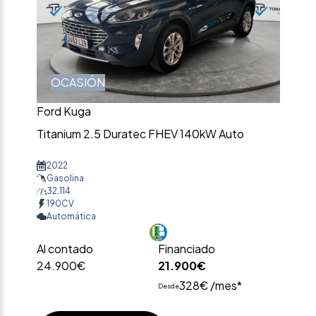
OCASIÓN
Ford Kuga
Titanium 2.5 Duratec FHEV 140kW Auto
2022
Gasolina
32.114
190CV
Automática
Al contado
Financiado
24.900€
21.900€
328€ /mes*
Desde