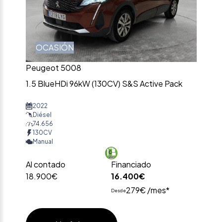
OCASIÓN
Peugeot 5008
1.5 BlueHDi 96kW (130CV) S&S Active Pack
2022
Diésel
74.656
130CV
Manual
Al contado
Financiado
18.900€
16.400€
279€ /mes*
Desde