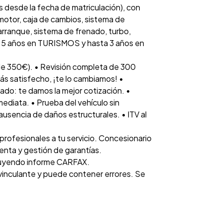
 desde la fecha de matriculación), con
otor, caja de cambios, sistema de
 arranque, sistema de frenado, turbo,
ta 5 años en TURISMOS y hasta 3 años en
e 350€). • Revisión completa de 300
tás satisfecho, ¡te lo cambiamos! •
ado: te damos la mejor cotización. •
diata. • Prueba del vehículo sin
 ausencia de daños estructurales. • ITV al
rofesionales a tu servicio. Concesionario
venta y gestión de garantías.
luyendo informe CARFAX.
 vinculante y puede contener errores. Se