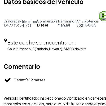
Datos básicos del vehículo
Cilindrada
Combustible
Transmisión
Potencia
Kilómetros
Año
1.499 c.c
Diésel
Manual
130 CV
84.761
2021
Este coche se encuentra en:
Calle Iturrondo, 2 (Burlada, Navarra), 31600 Navarra
Comentario
Garantía 12 meses
Vehículo certificado: inspeccionado y probado en carreter
mantenimiento incluido, para que lo disfrutes desde el p