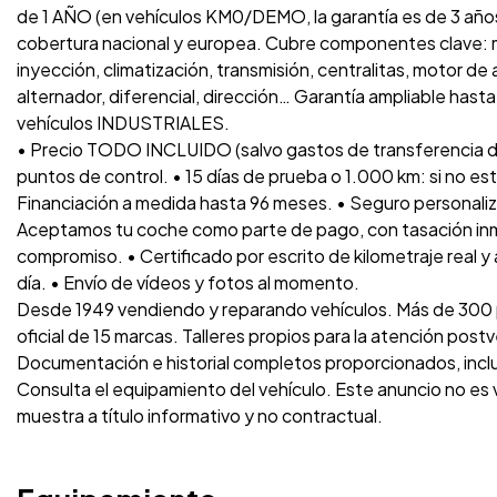
de 1 AÑO (en vehículos KM0/DEMO, la garantía es de 3 años
cobertura nacional y europea. Cubre componentes clave: m
inyección, climatización, transmisión, centralitas, motor de
alternador, diferencial, dirección… Garantía ampliable has
vehículos INDUSTRIALES.
• Precio TODO INCLUIDO (salvo gastos de transferencia d
puntos de control. • 15 días de prueba o 1.000 km: si no es
Financiación a medida hasta 96 meses. • Seguro personaliz
Aceptamos tu coche como parte de pago, con tasación inme
compromiso. • Certificado por escrito de kilometraje real y
día. • Envío de vídeos y fotos al momento.
Desde 1949 vendiendo y reparando vehículos. Más de 300 p
oficial de 15 marcas. Talleres propios para la atención post
Documentación e historial completos proporcionados, inc
Consulta el equipamiento del vehículo. Este anuncio no es
muestra a título informativo y no contractual.