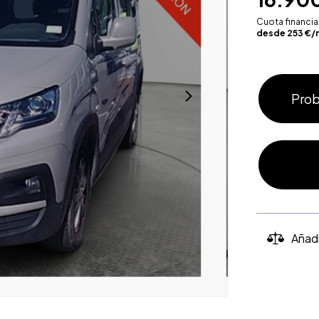
Cuota financi
desde
253
€/
Prob
Añad