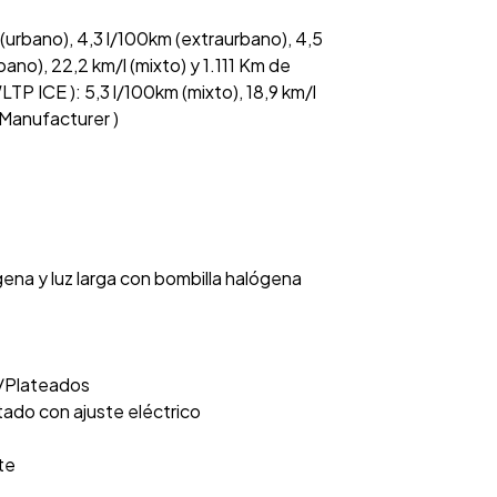
urbano), 4,3 l/100km (extraurbano), 4,5
bano), 22,2 km/l (mixto) y 1.111 Km de
 ICE ): 5,3 l/100km (mixto), 18,9 km/l
Manufacturer )
gena y luz larga con bombilla halógena
s/Plateados
ado con ajuste eléctrico
te