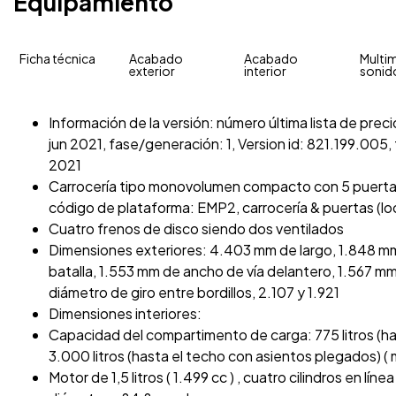
Equipamiento
Ficha técnica
Acabado
Acabado
Multim
exterior
interior
sonid
Información de la versión: número última lista de pre
jun 2021, fase/generación: 1, Version id: 821.199.005, 
2021
Carrocería tipo monovolumen compacto con 5 puertas, 
código de plataforma: EMP2, carrocería & puertas (
Cuatro frenos de disco siendo dos ventilados
Dimensiones exteriores: 4.403 mm de largo, 1.848 m
batalla, 1.553 mm de ancho de vía delantero, 1.567 m
diámetro de giro entre bordillos, 2.107 y 1.921
Dimensiones interiores:
Capacidad del compartimento de carga: 775 litros (h
3.000 litros (hasta el techo con asientos plegados) (
Motor de 1,5 litros ( 1.499 cc ) , cuatro cilindros en lín