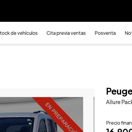
tock de vehículos
Cita previa ventas
Posventa
Not
Peuge
Allure Pa
Precio fina
16.90