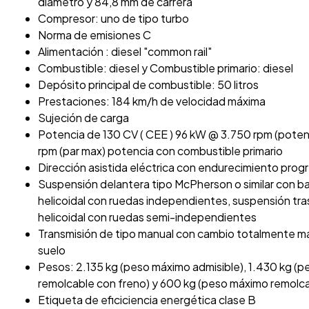
diámetro y 84,8 mm de carrera
Compresor: uno de tipo turbo
Norma de emisiones C
Alimentación : diesel "common rail"
Combustible: diesel y Combustible primario: diesel
Depósito principal de combustible: 50 litros
Prestaciones: 184 km/h de velocidad máxima
Sujeción de carga
Potencia de 130 CV ( CEE ) 96 kW @ 3.750 rpm (pote
rpm (par max) potencia con combustible primario
Dirección asistida eléctrica con endurecimiento prog
Suspensión delantera tipo McPherson o similar con ba
helicoidal con ruedas independientes, suspensión tra
helicoidal con ruedas semi-independientes
Transmisión de tipo manual con cambio totalmente ma
suelo
Pesos: 2.135 kg (peso máximo admisible), 1.430 kg (p
remolcable con freno) y 600 kg (peso máximo remolcabl
Etiqueta de eficiciencia energética clase B