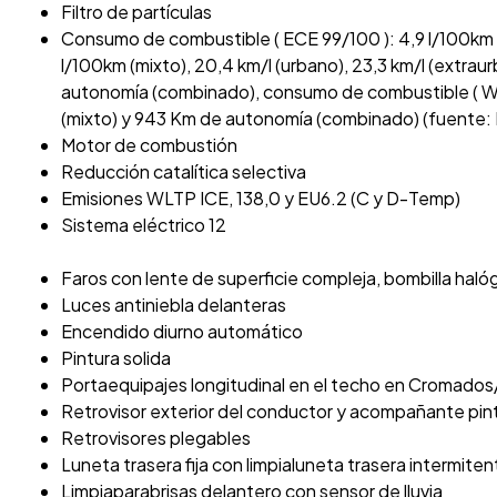
Filtro de partículas
Consumo de combustible ( ECE 99/100 ): 4,9 l/100km (
l/100km (mixto), 20,4 km/l (urbano), 23,3 km/l (extraur
autonomía (combinado), consumo de combustible ( WLTP
(mixto) y 943 Km de autonomía (combinado) (fuente: 
Motor de combustión
Reducción catalítica selectiva
Emisiones WLTP ICE, 138,0 y EU6.2 (C y D-Temp)
Sistema eléctrico 12
Faros con lente de superficie compleja, bombilla haló
Luces antiniebla delanteras
Encendido diurno automático
Pintura solida
Portaequipajes longitudinal en el techo en Cromado
Retrovisor exterior del conductor y acompañante pint
Retrovisores plegables
Luneta trasera fija con limpialuneta trasera intermiten
Limpiaparabrisas delantero con sensor de lluvia