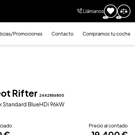
Llámanos
0
0
icias/Promociones
Contacto
Compramos tu coche
ot Rifter
2442856800
ck Standard BlueHDi 96kW
nciado
Precio al contado
0 €
19.400 €