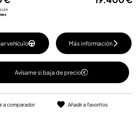
ación
mes
ar vehículo
Más información
Avísame si baja de precio
ir a comparador
Añadir a favoritos