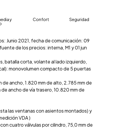
edia y
Confort
Seguridad
o
cios: Junio 2021, fecha de comunicación: 09
fuente de los precios: interna, M1 y 01 jun
batalla corta, volante al lado izquierdo,
local): monovolumen compacto de 5 puertas
m de ancho, 1.820 mm de alto, 2.785 mm de
m de ancho de vía trasero, 10.820 mm de
asta las ventanas con asientos montados) y
 medición VDA )
ea con cuatro válvulas por cilindro, 75,0 mm de