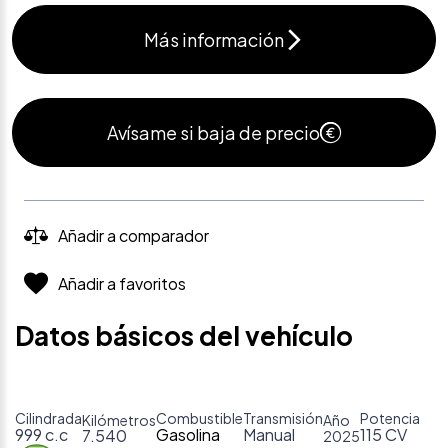
Más información
Avísame si baja de precio
Añadir a comparador
Añadir a favoritos
Datos básicos del vehículo
Cilindrada
Combustible
Transmisión
Potencia
Kilómetros
Año
999 c.c
Gasolina
Manual
115 CV
7.540
2025