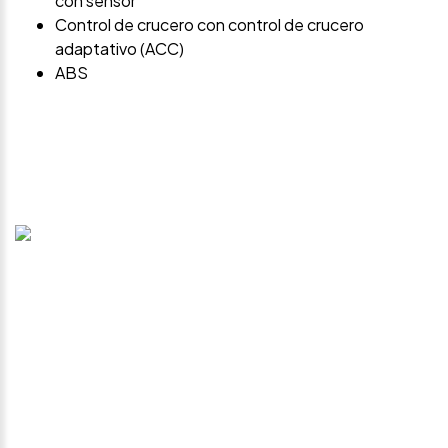
con sensor
Control de crucero con control de crucero
adaptativo (ACC)
ABS
Avísame si baja de
precio
Déjanos tus datos personales para ponernos en
contacto contigo si este vehículo baja de precio.