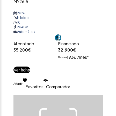
MY26.5
2026
Híbrido
10
204CV
Automática
Al contado
Financiado
35.200€
32.900€
493€ /mes*
Desde
Ver ficha
Añadir
Favoritos
Comparador