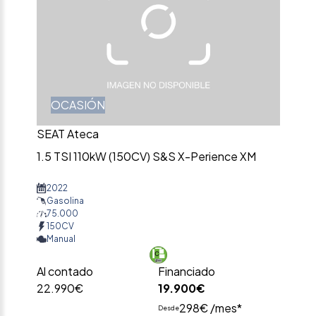
OCASIÓN
SEAT Ateca
1.5 TSI 110kW (150CV) S&S X-Perience XM
2022
Gasolina
75.000
150CV
Manual
Al contado
Financiado
22.990€
19.900€
298€ /mes*
Desde