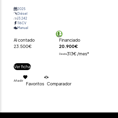
2025
Diésel
13.242
116CV
Manual
Al contado
Financiado
23.500€
20.900€
313€ /mes*
Desde
Ver ficha
Añadir
Favoritos
Comparador