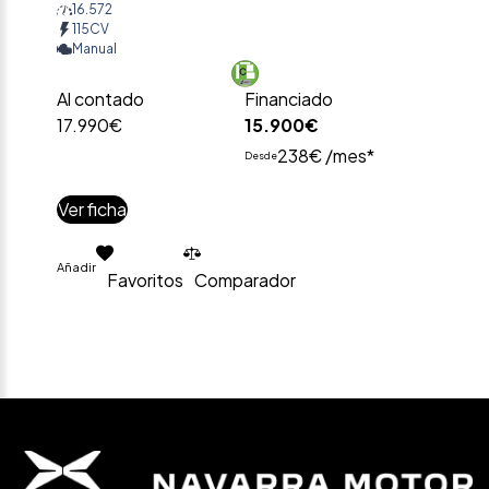
16.572
115CV
Manual
Al contado
Financiado
17.990€
15.900€
238€ /mes*
Desde
Ver ficha
Añadir
Favoritos
Comparador