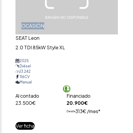
OCASIÓN
SEAT Leon
2.0 TDI 85kW Style XL
2025
Diésel
13.242
116CV
Manual
Al contado
Financiado
23.500€
20.900€
313€ /mes*
Desde
Ver ficha