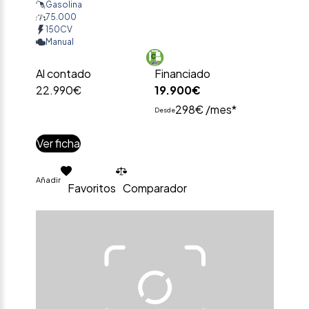
Gasolina
75.000
150CV
Manual
Al contado
Financiado
22.990€
19.900€
298€ /mes*
Desde
Ver ficha
Añadir
Favoritos
Comparador