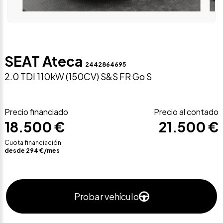
SEAT Ateca
2442864695
2.0 TDI 110kW (150CV) S&S FR Go S
Precio financiado
Precio al contado
18.500 €
21.500 €
Cuota financiación
desde
294
€/mes
Probar vehículo