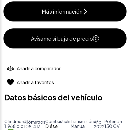
Más información
Avísame si baja de precio
Añadir a comparador
Añadir a favoritos
Datos básicos del vehículo
Cilindrada
Combustible
Transmisión
Potencia
Kilómetros
Año
1.968 c.c
Diésel
Manual
150 CV
108.413
2022