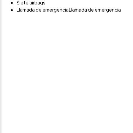
Siete airbags
Llamada de emergenciaLlamada de emergencia
Avísame si baja de
precio
Déjanos tus datos personales para ponernos en
contacto contigo si este vehículo baja de precio.