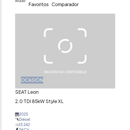
Añadir
Favoritos
Comparador
OCASIÓN
SEAT Leon
2.0 TDI 85kW Style XL
2025
Diésel
13.242
116CV