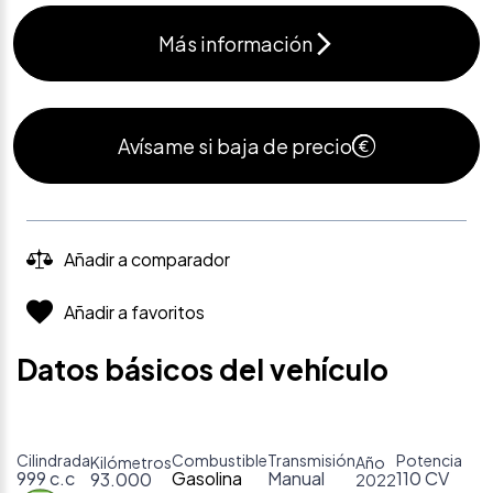
Más información
Avísame si baja de precio
Añadir a comparador
Añadir a favoritos
Datos básicos del vehículo
Cilindrada
Combustible
Transmisión
Potencia
Kilómetros
Año
999 c.c
Gasolina
Manual
110 CV
93.000
2022