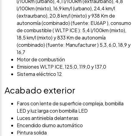
l/100km (urbano), 4,1 l/100km (extraurbano), 4,8
l/100km (mixto), 16,9 km/l (urbano), 24,4 km/l
(extraurbano), 20,8 km/l (mixto) y 938 Km de
autonomía (combinado) (fuente: EU6AP ), consumo
de combustible ( WLTP ICE ): 5,4 l/100km (mixto),
18,5 km/l (mixto) y 833 Km de autonomía
(combinado) (fuente: Manufacturer ) 5,3, 6,0, 18,9 y
16,7
Motor de combustión
Emisiones WLTP ICE, 125,0, 119,0 y 137,0
Sistema eléctrico 12
Acabado exterior
Faros con lente de superficie compleja, bombilla
LED y luz larga con bombilla LED
Luces antiniebla delanteras
Encendido diurno automático
Pintura solida