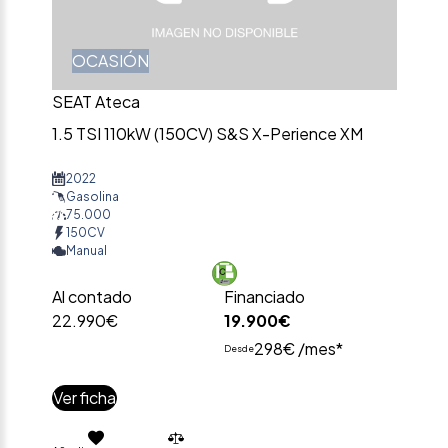
OCASIÓN
SEAT Ateca
1.5 TSI 110kW (150CV) S&S X-Perience XM
2022
Gasolina
75.000
150CV
Manual
Al contado
Financiado
22.990€
19.900€
298€ /mes*
Desde
Ver ficha