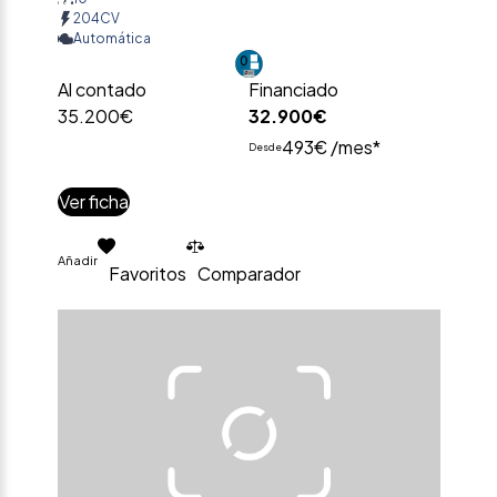
204CV
Automática
Al contado
Financiado
35.200€
32.900€
493€ /mes*
Desde
Ver ficha
Añadir
Favoritos
Comparador