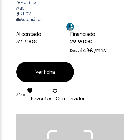
Eléctrico
10
211CV
Automática
Al contado
Financiado
32.300€
29.900€
448€ /mes*
Desde
Ver ficha
Añadir
Favoritos
Comparador