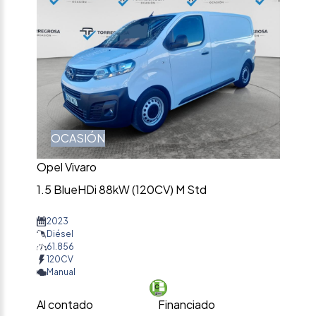
OCASIÓN
Opel Vivaro
1.5 BlueHDi 88kW (120CV) M Std
2023
Diésel
61.856
120CV
Manual
Al contado
Financiado