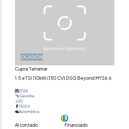
OCASIÓN
Cupra Terramar
1.5 eTSI 110kW (150 CV) DSG Beyond MY26.6
2026
Gasolina
10
150CV
Automática
Al contado
Financiado