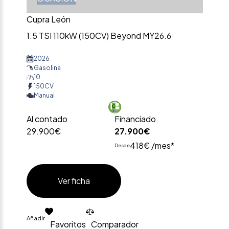
Cupra León
1.5 TSI 110kW (150CV) Beyond MY26.6
2026
Gasolina
10
150CV
Manual
Al contado
Financiado
29.900€
27.900€
418€ /mes*
Desde
Ver ficha
Añadir
Favoritos
Comparador