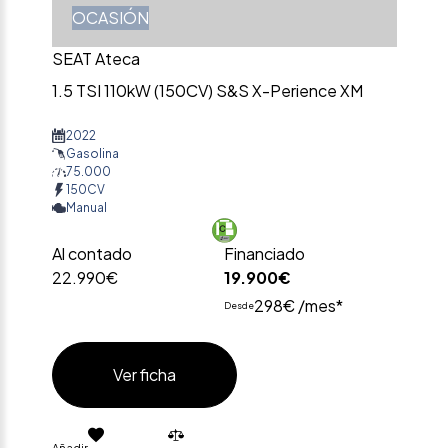
OCASIÓN
SEAT Ateca
1.5 TSI 110kW (150CV) S&S X-Perience XM
2022
Gasolina
75.000
150CV
Manual
Al contado
Financiado
22.990€
19.900€
298€ /mes*
Desde
Ver ficha
Añadir