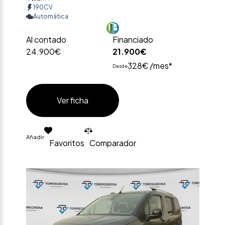
190CV
Automática
Al contado
Financiado
24.900€
21.900€
328€ /mes*
Desde
Ver ficha
Añadir
Favoritos
Comparador