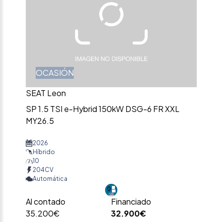
OCASIÓN
SEAT Leon
SP 1.5 TSI e-Hybrid 150kW DSG-6 FR XXL
MY26.5
2026
Híbrido
10
204CV
Automática
Al contado
Financiado
35.200€
32.900€