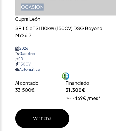
OCASIÓN
Cupra León
SP 1.5 eTSI 110kW (150CV) DSG Beyond
MY26.7
2026
Gasolina
10
150CV
Automática
Al contado
Financiado
33.500€
31.300€
469€ /mes*
Desde
Ver ficha