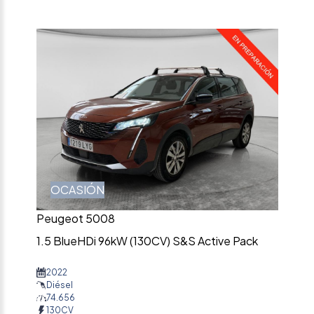
OCASIÓN
Peugeot 5008
1.5 BlueHDi 96kW (130CV) S&S Active Pack
2022
Diésel
74.656
130CV