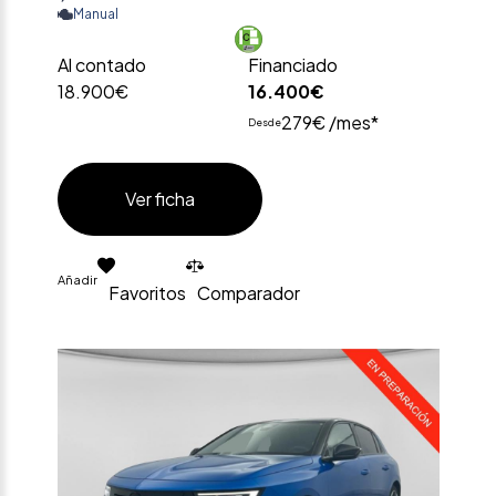
Manual
Al contado
Financiado
18.900€
16.400€
279€ /mes*
Desde
Ver ficha
Añadir
Favoritos
Comparador