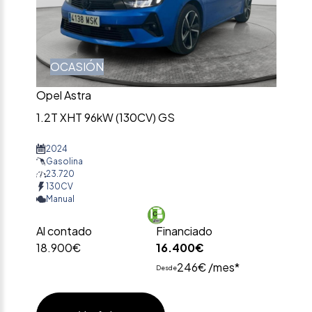
OCASIÓN
Opel Astra
1.2T XHT 96kW (130CV) GS
2024
Gasolina
23.720
130CV
Manual
Al contado
Financiado
18.900€
16.400€
246€ /mes*
Desde