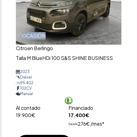
OCASIÓN
Citroen Berlingo
Talla M BlueHDi 100 S&S SHINE BUSINESS
2023
Diésel
95.402
102CV
Manual
Al contado
Financiado
19.900€
17.400€
276€ /mes*
Desde