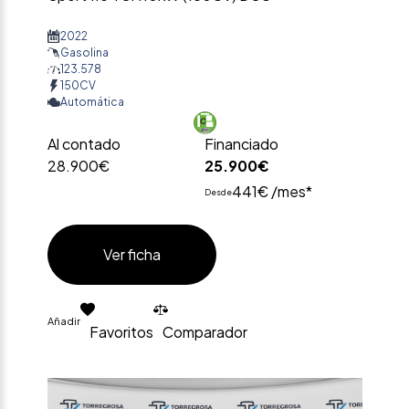
2022
Gasolina
123.578
150CV
Automática
Al contado
Financiado
28.900€
25.900€
441€ /mes*
Desde
Ver ficha
Añadir
Favoritos
Comparador