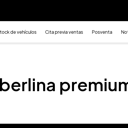
tock de vehículos
Cita previa ventas
Posventa
Not
 berlina premi