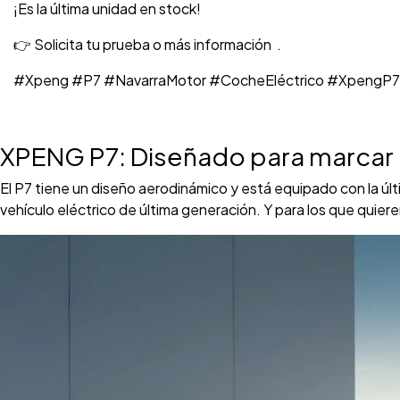
¡Es la última unidad en stock!
👉 Solicita tu prueba o más información
.
#Xpeng
#P7
#NavarraMotor
#CocheEléctrico
#XpengP7
XPENG P7: Diseñado para marcar l
El P7 tiene un diseño aerodinámico y está equipado con la úl
vehículo eléctrico de última generación. Y para los que quiere