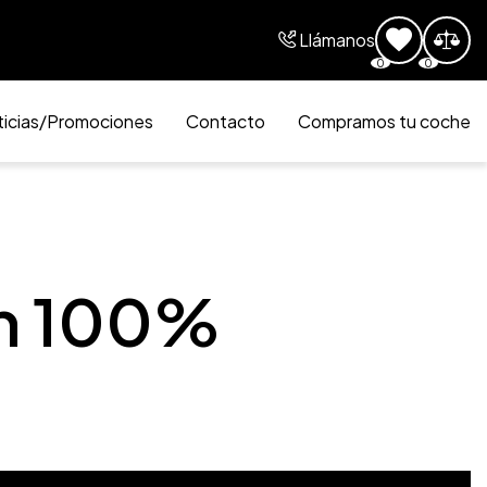
Llámanos
0
0
icias/Promociones
Contacto
Compramos tu coche
um 100%