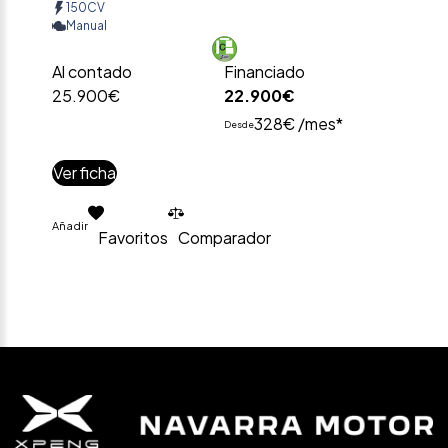
150CV
Manual
Al contado
Financiado
25.900€
22.900€
328€ /mes*
Desde
Ver ficha
Añadir
Favoritos
Comparador