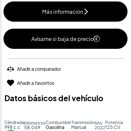
Más información
Avísame si baja de precio
Añadir a comparador
Añadir a favoritos
Datos básicos del vehículo
Cilindrada
Combustible
Transmisión
Potencia
Kilómetros
Año
998 c.c
Gasolina
Manual
125 CV
58.049
2022