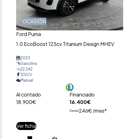
OCASIÓN
Ford Puma
1.0 EcoBoost 125cv Titanium Design MHEV
2023
Gasolina
22.242
125CV
Manual
Al contado
Financiado
18.900€
16.400€
246€ /mes*
Desde
Ver ficha