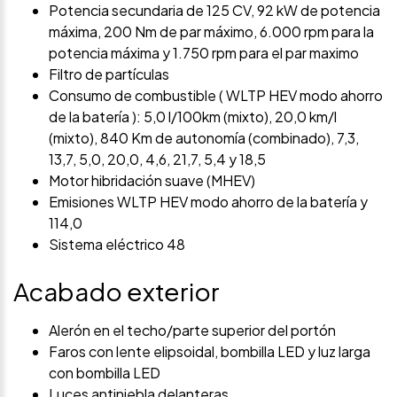
Potencia secundaria de 125 CV, 92 kW de potencia
máxima, 200 Nm de par máximo, 6.000 rpm para la
potencia máxima y 1.750 rpm para el par maximo
Filtro de partículas
Consumo de combustible ( WLTP HEV modo ahorro
de la batería ): 5,0 l/100km (mixto), 20,0 km/l
(mixto), 840 Km de autonomía (combinado), 7,3,
13,7, 5,0, 20,0, 4,6, 21,7, 5,4 y 18,5
Motor hibridación suave (MHEV)
Emisiones WLTP HEV modo ahorro de la batería y
114,0
Sistema eléctrico 48
Acabado exterior
Alerón en el techo/parte superior del portón
Faros con lente elipsoidal, bombilla LED y luz larga
con bombilla LED
Luces antiniebla delanteras