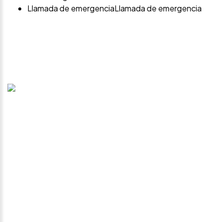
Llamada de emergenciaLlamada de emergencia
Avísame si baja de
precio
Déjanos tus datos personales para ponernos en
contacto contigo si este vehículo baja de precio.