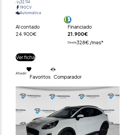
32.114
190CV
Automática
Al contado
Financiado
24.900€
21.900€
328€ /mes*
Desde
Ver ficha
Añadir
Favoritos
Comparador