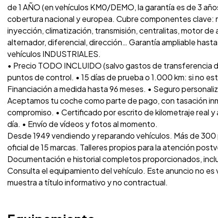
de 1 AÑO (en vehículos KM0/DEMO, la garantía es de 3 años
cobertura nacional y europea. Cubre componentes clave: m
inyección, climatización, transmisión, centralitas, motor de
alternador, diferencial, dirección… Garantía ampliable has
vehículos INDUSTRIALES.
• Precio TODO INCLUIDO (salvo gastos de transferencia d
puntos de control. • 15 días de prueba o 1.000 km: si no es
Financiación a medida hasta 96 meses. • Seguro personaliz
Aceptamos tu coche como parte de pago, con tasación inme
compromiso. • Certificado por escrito de kilometraje real y
día. • Envío de vídeos y fotos al momento.
Desde 1949 vendiendo y reparando vehículos. Más de 300 p
oficial de 15 marcas. Talleres propios para la atención post
Documentación e historial completos proporcionados, inc
Consulta el equipamiento del vehículo. Este anuncio no es
muestra a título informativo y no contractual.