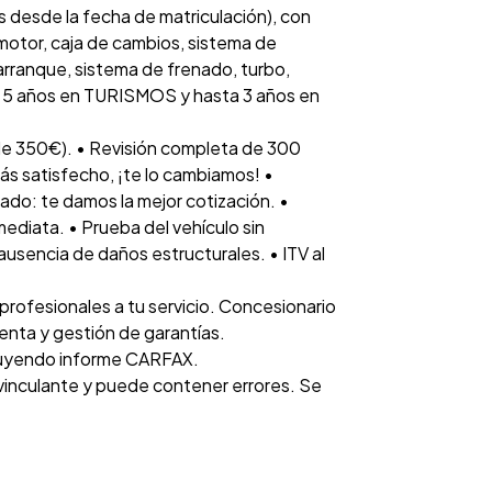
 desde la fecha de matriculación), con
otor, caja de cambios, sistema de
 arranque, sistema de frenado, turbo,
ta 5 años en TURISMOS y hasta 3 años en
e 350€). • Revisión completa de 300
tás satisfecho, ¡te lo cambiamos! •
ado: te damos la mejor cotización. •
diata. • Prueba del vehículo sin
 ausencia de daños estructurales. • ITV al
rofesionales a tu servicio. Concesionario
venta y gestión de garantías.
luyendo informe CARFAX.
 vinculante y puede contener errores. Se