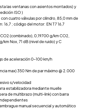
asta las ventanas con asientos montados) y
medición ISO )
nea con cuatro válvulas por cilindro, 85,0 mm de
: 16,7 ; código del motor: EN T7 16,7
m CO2 (combinado), 0,19700 g/km CO2,
km Nox, 71 dB (nivel de ruido) y C
gs de aceleración 0-100 km/h
tencia max) 350 Nm de par máximo @ 2.000
resivo s/velocidad
rra estabilizadora mediante muelle
ra de multibrazo (multi-link) con barra
s independientes
 embrague manual secuencial y automático