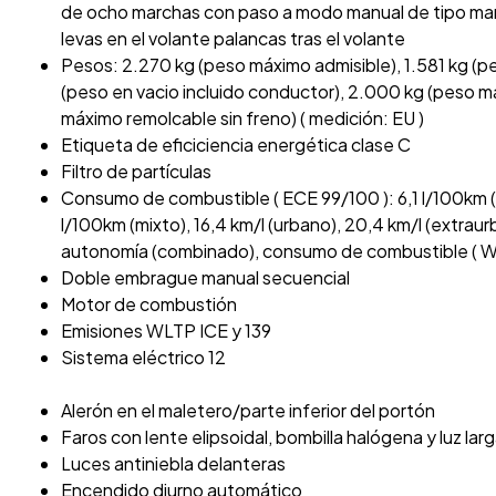
de ocho marchas con paso a modo manual de tipo manu
levas en el volante palancas tras el volante
Pesos: 2.270 kg (peso máximo admisible), 1.581 kg (pe
(peso en vacio incluido conductor), 2.000 kg (peso m
máximo remolcable sin freno) ( medición: EU )
Etiqueta de eficiciencia energética clase C
Filtro de partículas
Consumo de combustible ( ECE 99/100 ): 6,1 l/100km (
l/100km (mixto), 16,4 km/l (urbano), 20,4 km/l (extraurb
autonomía (combinado), consumo de combustible ( W
Doble embrague manual secuencial
Motor de combustión
Emisiones WLTP ICE y 139
Sistema eléctrico 12
Alerón en el maletero/parte inferior del portón
Faros con lente elipsoidal, bombilla halógena y luz la
Luces antiniebla delanteras
Encendido diurno automático