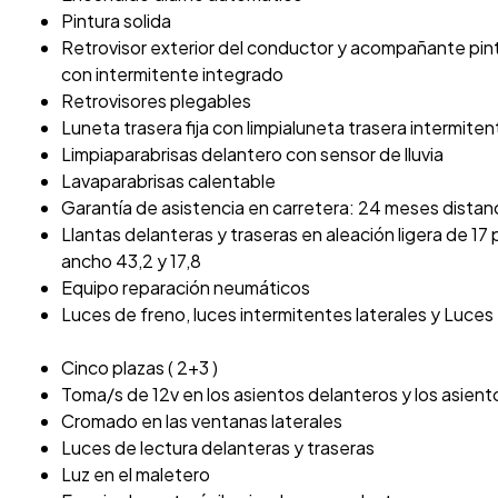
Pintura solida
Retrovisor exterior del conductor y acompañante pi
con intermitente integrado
Retrovisores plegables
Luneta trasera fija con limpialuneta trasera intermiten
Limpiaparabrisas delantero con sensor de lluvia
Lavaparabrisas calentable
Garantía de asistencia en carretera: 24 meses distanc
Llantas delanteras y traseras en aleación ligera de 1
ancho 43,2 y 17,8
Equipo reparación neumáticos
Luces de freno, luces intermitentes laterales y Luce
Cinco plazas ( 2+3 )
Toma/s de 12v en los asientos delanteros y los asient
Cromado en las ventanas laterales
Luces de lectura delanteras y traseras
Luz en el maletero