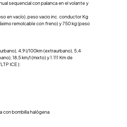
al sequencial con palanca en el volante y
so en vacío), peso vacio inc. conductor Kg
áximo remolcable con freno) y 750 kg (peso
urbano), 4,9 l/100km (extraurbano), 5,4
ano), 18,5 km/l (mixto) y 1.111 Km de
LTP ICE ):
rga con bombilla halógena