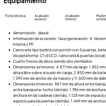
Equipamiento
Ficha técnica
Acabado
Acabado
Multim
exterior
interior
sonid
Alimentación : diesel
Información de la versión: fase/generación: 4, Version
interna y M1
Carrocería tipo berlina con portón con 5 puertas, batal
de plataforma: C1+EUCD, carrocería & puertas (local):
Cuatro frenos de disco siendo dos ventilados
Dimensiones exteriores: 4.871 mm de largo, 1.852 mm
altura libre sobre el suelo sin carga, 2.850 mm de bat
1.595 mm de ancho de vía trasero y 11.500 mm de diáme
Dimensiones interiores: 987 mm de altura entre banq
entre banqueta-techo (detrás), 1.396 mm de anchura e
anchura en las caderas (detrás), 1.128 mm de espacio 
espacio para las piernas (detrás), 1.469 mm de anchur