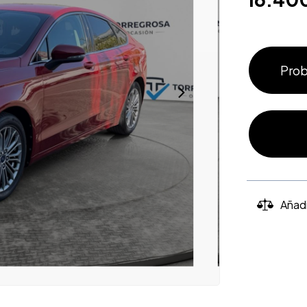
Prob
Añad