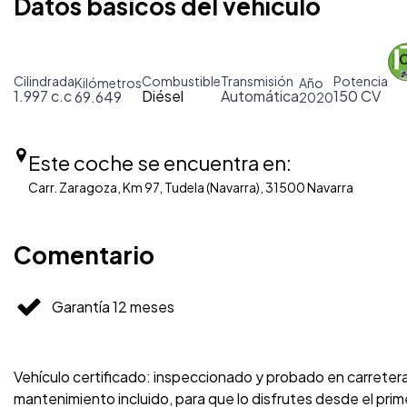
Datos básicos del vehículo
Cilindrada
Combustible
Transmisión
Potencia
Kilómetros
Año
1.997 c.c
Diésel
Automática
150 CV
69.649
2020
Este coche se encuentra en:
Carr. Zaragoza, Km 97, Tudela (Navarra), 31500 Navarra
Comentario
Garantía 12 meses
Vehículo certificado: inspeccionado y probado en carreter
mantenimiento incluido, para que lo disfrutes desde el p