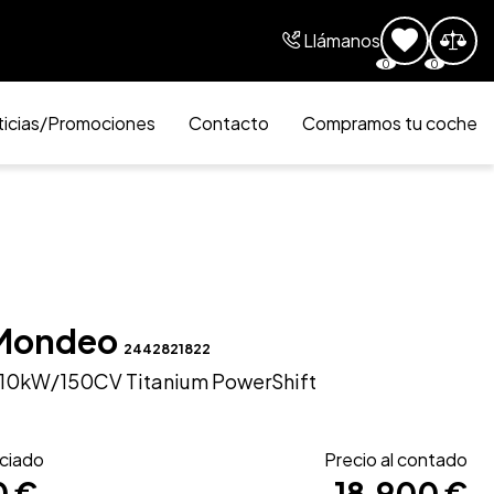
Llámanos
0
0
icias/Promociones
Contacto
Compramos tu coche
 Mondeo
2442821822
110kW/150CV Titanium PowerShift
nciado
Precio al contado
0 €
18.900 €