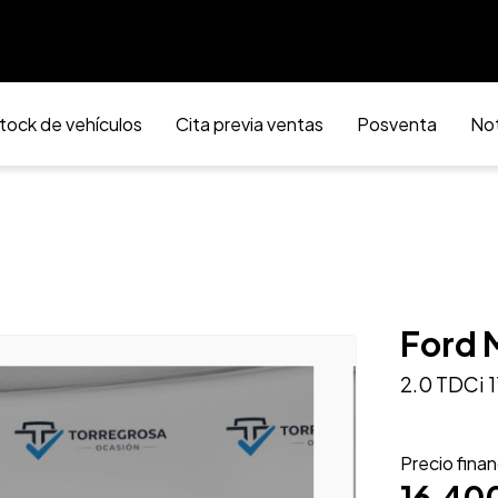
tock de vehículos
Cita previa ventas
Posventa
Not
Ford
2.0 TDCi 
Precio fina
16.40