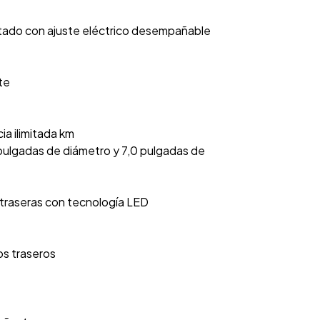
ntado con ajuste eléctrico desempañable
te
ia ilimitada km
7 pulgadas de diámetro y 7,0 pulgadas de
s traseras con tecnología LED
os traseros