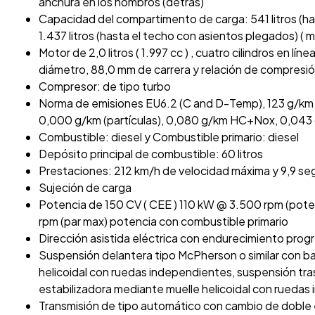
anchura en los hombros (detrás)
Capacidad del compartimento de carga: 541 litros (h
1.437 litros (hasta el techo con asientos plegados) ( 
Motor de 2,0 litros ( 1.997 cc ) , cuatro cilindros en lí
diámetro, 88,0 mm de carrera y relación de compresión
Compresor: de tipo turbo
Norma de emisiones EU6.2 (C and D-Temp), 123 g/k
0,000 g/km (partículas), 0,080 g/km HC+Nox, 0,043 g/
Combustible: diesel y Combustible primario: diesel
Depósito principal de combustible: 60 litros
Prestaciones: 212 km/h de velocidad máxima y 9,9 se
Sujeción de carga
Potencia de 150 CV ( CEE ) 110 kW @ 3.500 rpm (po
rpm (par max) potencia con combustible primario
Dirección asistida eléctrica con endurecimiento prog
Suspensión delantera tipo McPherson o similar con ba
helicoidal con ruedas independientes, suspensión trase
estabilizadora mediante muelle helicoidal con rueda
Transmisión de tipo automático con cambio de doble